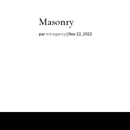
Masonry
par
mtr.agency
|
Nov 22, 2022